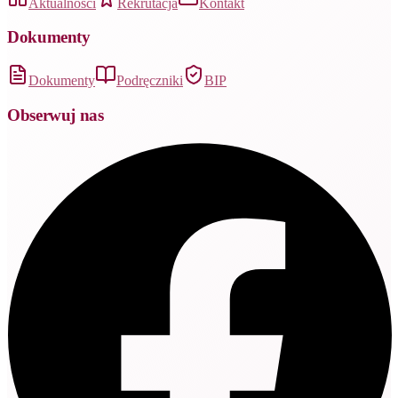
Aktualności
Rekrutacja
Kontakt
Dokumenty
Dokumenty
Podręczniki
BIP
Obserwuj nas