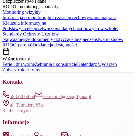
Bezpieczeństwo i dane
RODO, monitoring, standardy
Monitoring wizyjny
Informacja o monitoringu i czasie przechowywania nagrań.
Klauzula informacyjna
Podstawy i cele przetwarzania danych osobowych w szkole.
Standardy Ochrony Uczniów
Najważniejsze dokumenty dotyczące bezpieczeństwa uczniów.
RODO (strona)
Deklaracja dostępności
Ważne terminy
Ferie i dni wolne
Zebrania i konsultacje
Kalendarz wydarzeń
Zobacz rok szkolny
Kontakt
58 660 64 64
sekretariat@kspgdynia.pl
ul. Tetmajera 65a
81-421 Gdynia
Informacje