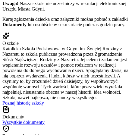
Uwaga!
Nasza szkoła nie uczestniczy w rekrutacji elektronicznej
Urzędu Miasta Gdyni.
Kartę zgłoszenia dziecka oraz załączniki można pobrać z zakładki
Dokumenty
lub osobiście w sekretariacie podczas godzin pracy.
O szkole
Katolicka Szkoła Podstawowa w Gdyni im. Świętej Rodziny z
Nazaretu to szkoła publiczna prowadzona przez Zgromadzenie
Sióstr Najświętszej Rodziny z Nazaretu. Jej celem i zadaniem jest
wspieranie rozwoju uczniów i pomoc rodzicom w realizacji
powołania do dobrego wychowania dzieci. Spoglądamy dzisiaj na
nią poprzez wydarzenia i ludzi, którzy w nich uczestniczyli. A
czynimy to, by zrozumieć dzień dzisiejszy, by współtworzyć
wspólnotę wartości. Tych wartości, które przez wieki wyrażała
najpełniej, nieustannie obecna w naszej historii, idea wolności.
Szkoła, nawet najlepsza, nie nauczy wszystkiego.
Poznaj historię szkoły
Dokumenty
Wszystkie dokumenty