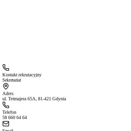
Posiedzenie komisji
Komisja rekrutacyjna ustala wyniki postępowania i publikuje listę
dzieci zakwalifikowanych oraz niezakwalifikowanych.
Maj 2026
Potwierdzenie miejsca
Rodzice potwierdzają wolę uczęszczania dziecka do szkoły
telefonicznie lub osobiście w sekretariacie.
Kontakt rekrutacyjny
Sekretariat
Adres
ul. Tetmajera 65A, 81-421 Gdynia
Telefon
58 660 64 64
Email