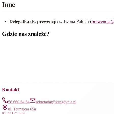
Inne
Delegatka ds. prewencji:
s. Iwona Paluch (
prewencja@
Gdzie nas
znaleźć
?
Kontakt
58 660 64 64
sekretariat@kspgdynia.pl
ul. Tetmajera 65a
81-421 Gdynia