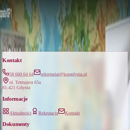
Galeria
Święto Niepodległości 2025
1 zdjęć
Łącznie:
1
Kontakt
58 660 64 64
sekretariat@kspgdynia.pl
ul. Tetmajera 65a
81-421 Gdynia
Informacje
Aktualności
Rekrutacja
Kontakt
Dokumenty