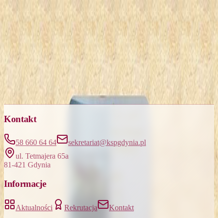
Galeria
RODZINNE KOLĘDOWANIE
W KSP
5 zdjęć
Łącznie:
5
Kontakt
58 660 64 64
sekretariat@kspgdynia.pl
ul. Tetmajera 65a
81-421 Gdynia
Informacje
Aktualności
Rekrutacja
Kontakt