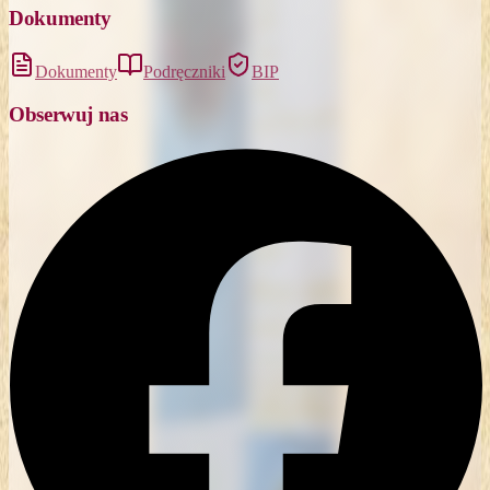
Dokumenty
Dokumenty
Podręczniki
BIP
Obserwuj nas