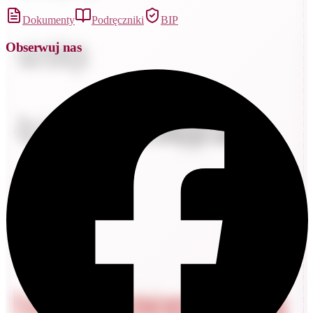
Dokumenty
Podręczniki
BIP
Obserwuj nas