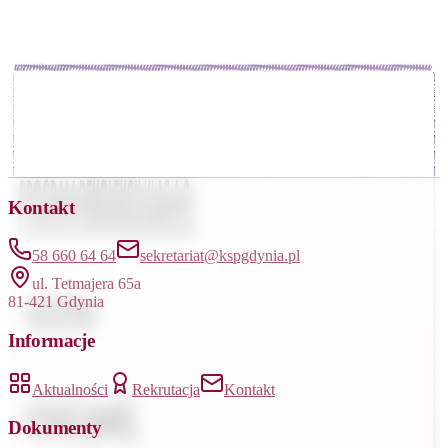
Galeria
Rekolekcje Wielkopostne 2026
2 zdjęć
Łącznie:
2
Kontakt
58 660 64 64
sekretariat@kspgdynia.pl
ul. Tetmajera 65a
81-421 Gdynia
Informacje
Aktualności
Rekrutacja
Kontakt
Dokumenty