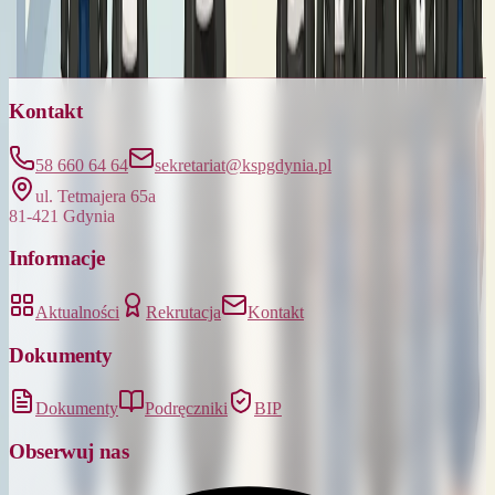
Kontakt
58 660 64 64
sekretariat@kspgdynia.pl
ul. Tetmajera 65a
81-421 Gdynia
Informacje
Aktualności
Rekrutacja
Kontakt
Dokumenty
Dokumenty
Podręczniki
BIP
Obserwuj nas