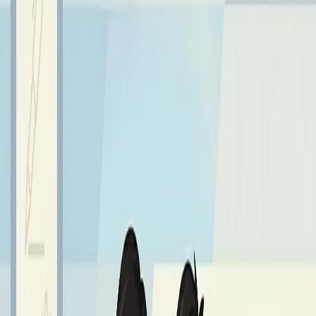
Piotr Gruszkiewicz
- II miejsce
Jan Gierszewski
- III miejsce
Serdecznie gratulujemy i życzymy dalszych sukcesów!
Sprawdź również
Najnowsze aktualności z życia szkoły
Wszystkie aktualności