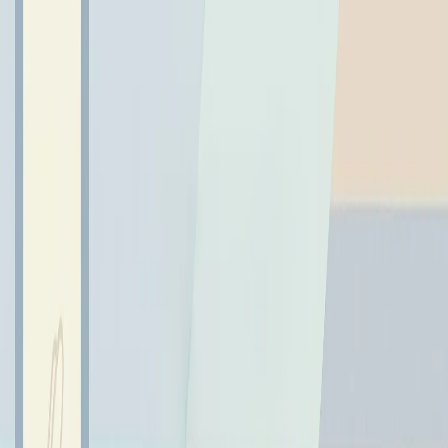
← Wróć do aktualności
ZWYCIĘZCY SZKOLNEGO
KONKURSU BEZPIECZNI W
INTERNECIE
12 kwietnia 2024
Gratulacje!
Gratulacje!
W środę, 10 kwietnia, odbył się Szkolny Konkurs
"Bezpieczni w Internecie", w którym wzięło udział blisko
40 uczniów naszej szkoły. Zwycięzcami konkursu zostali:
Wojciech Krynicki
- I miejsce