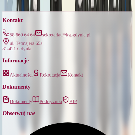
Kontakt
58 660 64 64
sekretariat@kspgdynia.pl
ul. Tetmajera 65a
81-421 Gdynia
Informacje
Aktualności
Rekrutacja
Kontakt
Dokumenty
Dokumenty
Podręczniki
BIP
Obserwuj nas