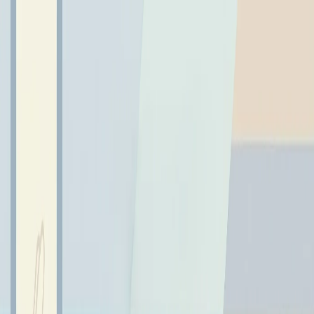
← Wróć do aktualności
WSPOMNIENIE
LITURGICZNE BŁ. MARII OD
PANA JEZUSA DOBREGO
PASTERZA
25 listopada 2022
25 listopada przypada wspomnienie Błogosławionej Franciszki
Siedliskiej - Marii od Pana Jezusa Dobrego Pasterza - założycielki
Zgromadzenia Sióstr Najświętszej Rodziny z Nazaretu.
25 listopada przypada wspomnienie Błogosławionej
Franciszki Siedliskiej - Marii od Pana Jezusa Dobrego
Pasterza - założycielki Zgromadzenia Sióstr Najświętszej