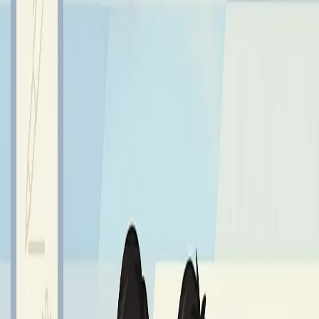
Rodziny z Nazaretu. Naszą modlitwą ogarniamy wszystkie
rodziny, a szczególnie te tworzące naszą szkolna
wspólnotę.
Sprawdź również
Najnowsze aktualności z życia szkoły
Wszystkie aktualności