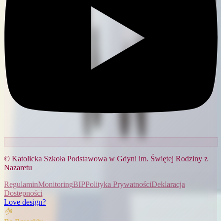
© Katolicka Szkoła Podstawowa w Gdyni im. Świętej Rodziny z
Nazaretu
Regulamin
Monitoring
BIP
Polityka Prywatności
Deklaracja
Dostępności
Love design?