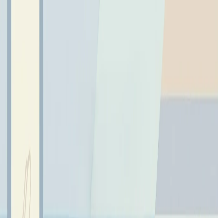
← Wróć do aktualności
Wielki sukces Aleksandra
Kwarcianego i kadry Pomorza
20 marca 2026
Data: 2026-03-20 Kategorie: AKTUALNOŚCI Uczeń klasy 8
naszej szkoły, Aleksander Kwarciany, zdobył brązowy medal
Ogólnopolskiej Olimpiady Mło...
**Data:** 2026-03-20 **Kategorie:** AKTUALNOŚCI
Uczeń klasy 8 naszej szkoły, Aleksander Kwarciany,
zdobył brązowy medal Ogólnopolskiej Olimpiady
Młodzieży w koszykówce. Zawody odbyły się w
Proszowicach koło Krakowa w dniach 11–15 marca 2026
roku. Kadra Pomorza z Olkiem w składzie, zajęła 3
miejsce po bardzo ambitnej walce. Galeria zdjęć