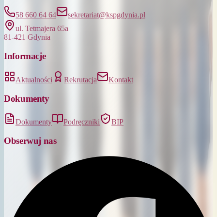
58 660 64 64
sekretariat@kspgdynia.pl
ul. Tetmajera 65a
81-421 Gdynia
Informacje
Aktualności
Rekrutacja
Kontakt
Dokumenty
Dokumenty
Podręczniki
BIP
Obserwuj nas