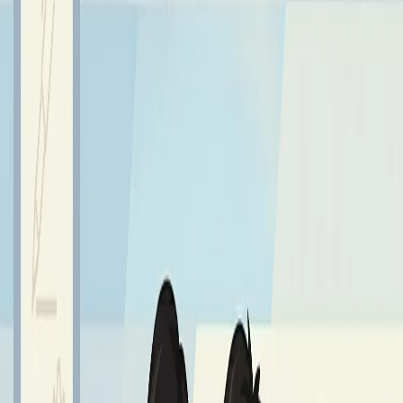
rozmowy i przyjazna atmosfera, którą umilały świąteczne
kolędy i pastorałki.
Sprawdź również
Najnowsze aktualności z życia szkoły
Wszystkie aktualności