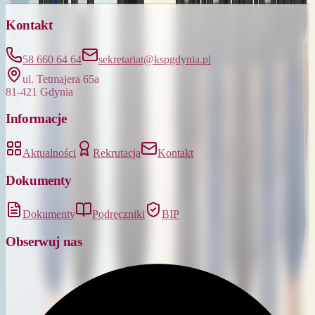
Kontakt
58 660 64 64
sekretariat@kspgdynia.pl
ul. Tetmajera 65a
81-421 Gdynia
Informacje
Aktualności
Rekrutacja
Kontakt
Dokumenty
Dokumenty
Podręczniki
BIP
Obserwuj nas