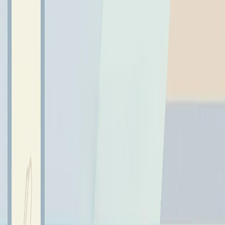
← Wróć do aktualności
Warsztaty bożonarodzeniowe w
naszej szkole
19 grudnia 2022
Święta tuż, tuż...
Święta tuż, tuż...
16 grudnia w naszej szkole odbyły się warsztaty
bożonarodzeniowe. Celem tego spotkania była integracja
rodziców, miłe spędzenie czasu ze swoimi dziećmi oraz
wspólne przygotowanie stroików
świątecznych. Kreatywnej pracy towarzyszyły miłe