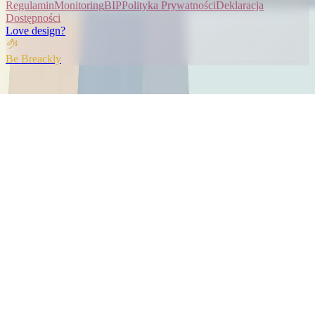
Regulamin
Monitoring
BIP
Polityka Prywatności
Deklaracja
Dostępności
Love design?
Be Breackly