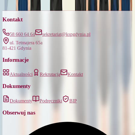
Kontakt
58 660 64 64
sekretariat@kspgdynia.pl
ul. Tetmajera 65a
81-421 Gdynia
Informacje
Aktualności
Rekrutacja
Kontakt
Dokumenty
Dokumenty
Podręczniki
BIP
Obserwuj nas