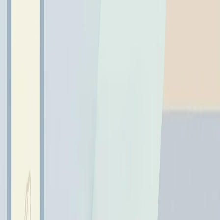
← Wróć do aktualności
Orszak Trzech Króli 2024 -
folorelacja
8 stycznia 2024
Mędrcy świata monarchowie Gdzie spiesznie dążycie Powiedzcież
nam Trzej Królowie Chcecie widzieć Dziecię...
Mędrcy świata monarchowie
Gdzie spiesznie dążycie
Powiedzcież nam Trzej Królowie
Chcecie widzieć Dziecię...