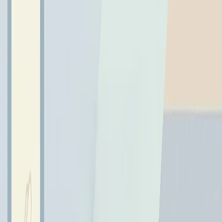
← Wróć do aktualności
Nagroda dla p. Anny Halasz
4 grudnia 2023
Na wniosek Związku Piłsudczyków Rzeczypospolitej Polskiej
prezydent Gdyni Wojciech Szczurek wręczył Nagrodę Prezydenta
Miasta Gdyni Annie Halasz, nauczycielce języka polskiego w na
Na wniosek Związku Piłsudczyków Rzeczypospolitej
Polskiej prezydent Gdyni Wojciech Szczurek wręczył
Nagrodę Prezydenta Miasta Gdyni Annie Halasz,
nauczycielce języka polskiego w naszej szkole. Nagrodę z
rąk Pana Prezydenta odebrała s. Aneta - Dyrektor Szkoły.
Z wielka radością informujemy, że