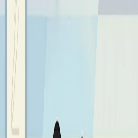
nauczycielka naszej szkoły
Pani Anna Halasz
została uhonorowana Nagrodą Prezydenta
Miasta Gdyni
dla
Wybitnej Gdynianki,
Nauczycielki i Wychowawcy
Młodego Pokolenia.
Serdecznie gratulujemy tego wspaniałego
wyróżnienia.