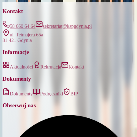
Kontakt
58 660 64 64
sekretariat@kspgdynia.pl
ul. Tetmajera 65a
81-421 Gdynia
Informacje
Aktualności
Rekrutacja
Kontakt
Dokumenty
Dokumenty
Podręczniki
BIP
Obserwuj nas