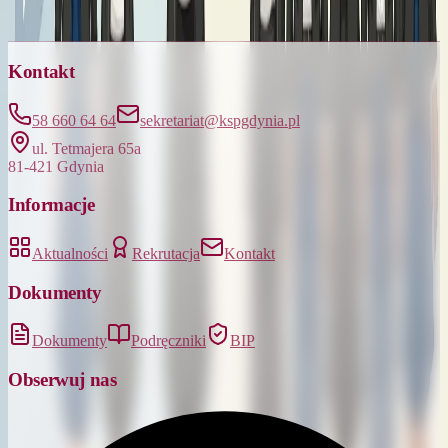
Kontakt
58 660 64 64
sekretariat@kspgdynia.pl
ul. Tetmajera 65a
81-421 Gdynia
Informacje
Aktualności
Rekrutacja
Kontakt
Dokumenty
Dokumenty
Podręczniki
BIP
Obserwuj nas