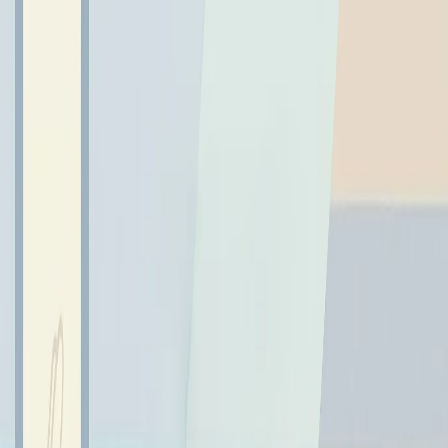
← Wróć do aktualności
GRATULUJEMY RAFAŁOWI!
13 listopada 2023
KONKURS INSTALOGIK
KONKURS INSTALOGIK
Z wielką radością informujemy, że nasz uczeń Rafał
Starego został zakwalifikowany do II etapu konkursu
InstaLogik na podstawie klasyfikacji ogólnopolskiej.
Konkurs skierowany jest do wszystkich uczniów
zainteresowanych zagadkami logicznymi i
programowaniem.