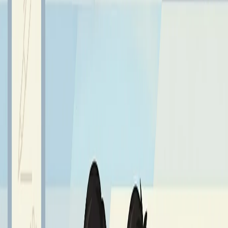
Serdecznie gratulujemy i życzymy Rafałowi kolejnych
sukcesów!
Sprawdź również
Najnowsze aktualności z życia szkoły
Wszystkie aktualności