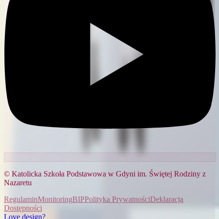
© Katolicka Szkoła Podstawowa w Gdyni im. Świętej Rodziny z
Nazaretu
Regulamin
Monitoring
BIP
Polityka Prywatności
Deklaracja
Dostępności
Love design?