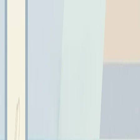
← Wróć do aktualności
GRATULUJEMY IGNACEMU!
30 listopada 2023
IGNACY W ETAPIE REJONOWYM KONKURSU
KURATORYJNEGO Z INFORMATYKI
IGNACY W ETAPIE REJONOWYM KONKURSU
KURATORYJNEGO Z INFORMATYKI
Z radością informujemy, że nasz uczeń, Ignacy Gawlik,
zakwalifikował się do etapu rejonowego Wojewódzkiego
Konkursu Informatycznego tzw. kuratoryjnego.
Gratulujemy Ignacemu i życzymy powodzenia na
kolejnych etapach konkursu.