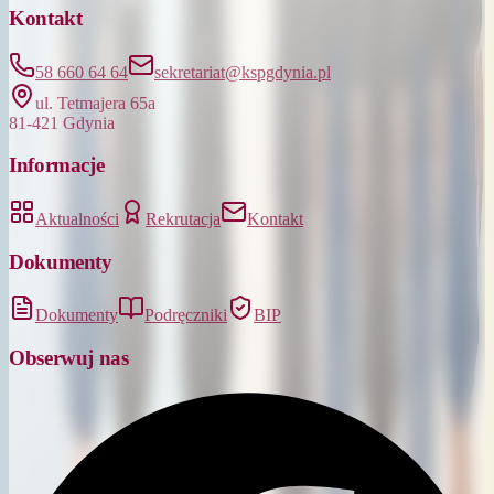
Kontakt
58 660 64 64
sekretariat@kspgdynia.pl
ul. Tetmajera 65a
81-421 Gdynia
Informacje
Aktualności
Rekrutacja
Kontakt
Dokumenty
Dokumenty
Podręczniki
BIP
Obserwuj nas