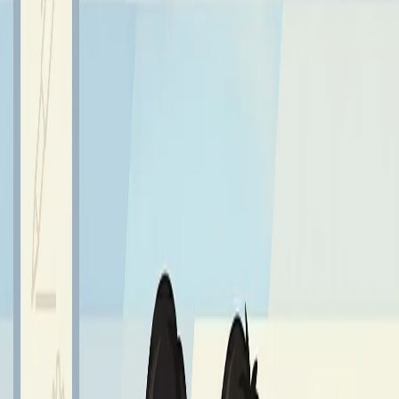
Brawo Ignacy!
Sprawdź również
Najnowsze aktualności z życia szkoły
Wszystkie aktualności