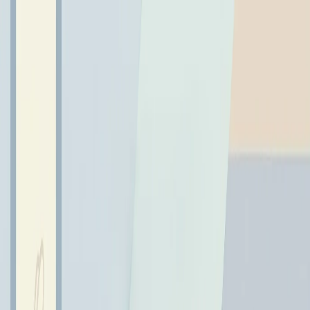
← Wróć do aktualności
Penpals adventure
17 czerwca 2024
Klasa 5a wzięła udział w projekcie międzynarodowym "Penpals
adventure" mającym na celu promowanie wymiany listów w języku
angielskim między naszą szkołą a dwiema partnerskimi placó
Klasa 5a wzięła udział w projekcie międzynarodowym
"Penpals adventure" mającym na celu promowanie
wymiany listów w języku angielskim między naszą szkołą
a dwiema partnerskimi placówkami edukacyjnymi z
Hiszpanii i Litwy.
W ramach tego projektu uczestniczyło łącznie 70 uczniów