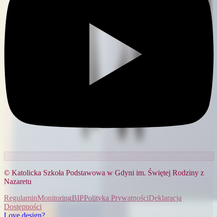
© Katolicka Szkoła Podstawowa w Gdyni im. Świętej Rodziny z
Nazaretu
Regulamin
Monitoring
BIP
Polityka Prywatności
Deklaracja
Dostępności
Love design?