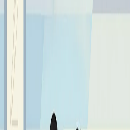
w wieku od 10 do 14 lat. Każdy z uczestników miał
możliwość nawiązania korespondencji z rówieśnikami z
obu tych krajów. Wymiana listów w języku angielskim
miała na celu rozwijanie umiejętności komunikacyjnych w
obcym języku oraz zachęcanie dzieci do tworzenia
przyjaźni na międzynarodowym poziomie. Współpraca
składała się z kilku etapów: napisania listu z informacjami
o sobie, kartki bożonarodzeniowej, kartki wielkanocnej,
pocztówki wakacyjnej oraz nakręceniu krótkiego filmiku o
szkołach biorących udział w projekcie. Koordynatorem
projektu była pani Edyta Kukułowicz.
Link do filmiku o szkole w Barcelonie
:
https://www.youtube.com/
watch?v=q_uxFEVRLkI